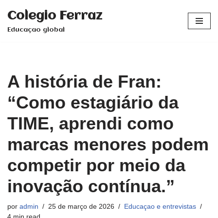
Colegio Ferraz
Pular
Educaçao global
para
o
conteúdo
A história de Fran:
“Como estagiário da
TIME, aprendi como
marcas menores podem
competir por meio da
inovação contínua.”
por
admin
25 de março de 2026
Educaçao e entrevistas
4 min read