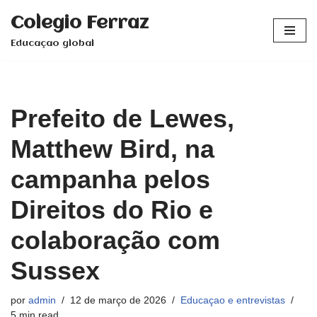
Colegio Ferraz
Pular
Educaçao global
para
o
conteúdo
Prefeito de Lewes,
Matthew Bird, na
campanha pelos
Direitos do Rio e
colaboração com
Sussex
por
admin
12 de março de 2026
Educaçao e entrevistas
5 min read